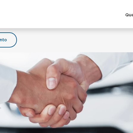
Qu
nto