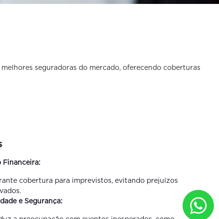
s melhores seguradoras do mercado, oferecendo coberturas
s
 Financeira:
rante cobertura para imprevistos, evitando prejuízos
evados.
idade e Segurança:
duz a preocupação com eventos inesperados, como