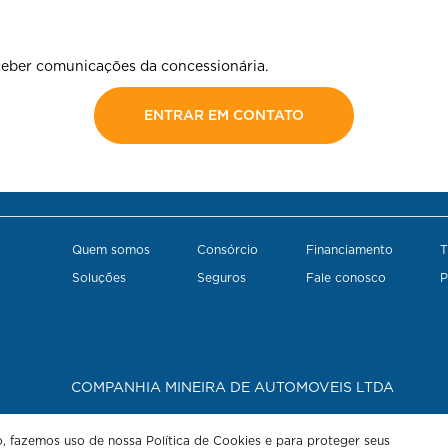
eber comunicações da concessionária.
ENTRAR EM CONTATO
Quem somos
Consórcio
Financiamento
T
Soluções
Seguros
Fale conosco
P
COMPANHIA MINEIRA DE AUTOMOVEIS LTDA
CNPJ: 24.344.495/0005-68
o, fazemos uso de nossa Política de Cookies e para proteger seus