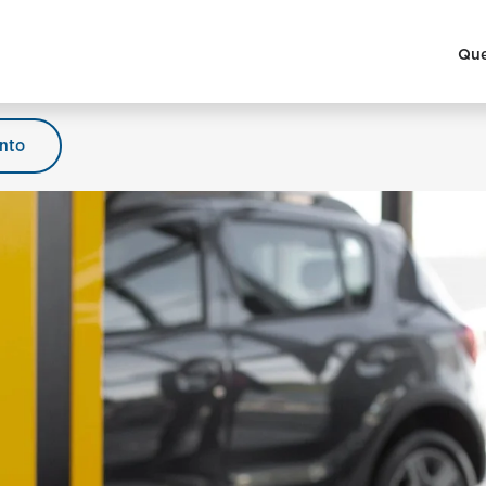
Qu
nto