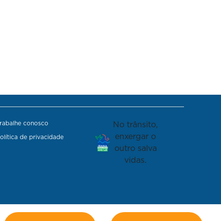
rabalhe conosco
No trânsito,
enxergar o
olítica de privacidade
outro salva
vidas.