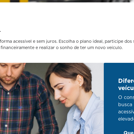
.
orma acessível e sem juros. Escolha o plano ideal, participe dos
financeiramente e realizar o sonho de ter um novo veículo.
Difer
veícu
O cons
busca 
acessí
elevad
Quer