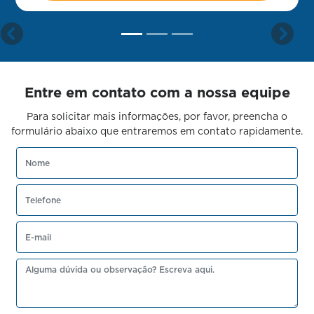
templates.template-01.components.carousel.texts.cont
templ
Entre em contato com a nossa equipe
Para solicitar mais informações, por favor, preencha o
formulário abaixo que entraremos em contato rapidamente.