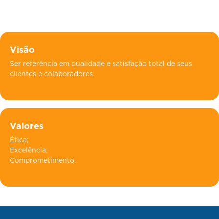
Visão
Ser referência em qualidade e satisfação total de seus
clientes e colaboradores.
Valores
Ética;
Excelência;
Comprometimento.